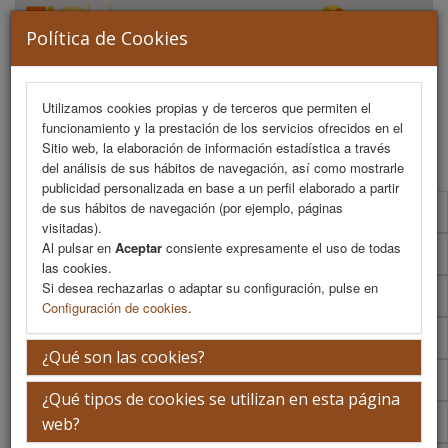
Política de Cookies
Utilizamos cookies propias y de terceros que permiten el
funcionamiento y la prestación de los servicios ofrecidos en el
MENU
Sitio web, la elaboración de información estadística a través
del análisis de sus hábitos de navegación, así como mostrarle
publicidad personalizada en base a un perfil elaborado a partir
de sus hábitos de navegación (por ejemplo, páginas
Programa Científico
visitadas).
Al pulsar en
Aceptar
consiente expresamente el uso de todas
Programa Científico (PDF)
las cookies.
Si desea rechazarlas o adaptar su configuración, pulse en
Cronograma Programa Científico
Configuración de cookies
.
Normativa comunicaciones
¿Qué son las cookies?
Envío de comunicaciones
¿Qué tipos de cookies se utilizan en esta página
Descargar normativa
web?