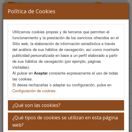
Política de Cookies
Utilizamos cookies propias y de terceros que permiten el
funcionamiento y la prestación de los servicios ofrecidos en el
MENU
Sitio web, la elaboración de información estadística a través
del análisis de sus hábitos de navegación, así como mostrarle
publicidad personalizada en base a un perfil elaborado a partir
de sus hábitos de navegación (por ejemplo, páginas
Programa Científico
visitadas).
Al pulsar en
Aceptar
consiente expresamente el uso de todas
Programa Científico (PDF)
las cookies.
Si desea rechazarlas o adaptar su configuración, pulse en
Cronograma Programa Científico
Configuración de cookies
.
Normativa comunicaciones
¿Qué son las cookies?
Envío de comunicaciones
¿Qué tipos de cookies se utilizan en esta página
Descargar normativa
web?