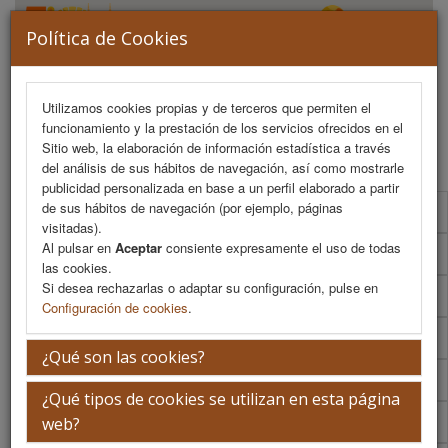
Política de Cookies
Utilizamos cookies propias y de terceros que permiten el
funcionamiento y la prestación de los servicios ofrecidos en el
MENU
Sitio web, la elaboración de información estadística a través
del análisis de sus hábitos de navegación, así como mostrarle
publicidad personalizada en base a un perfil elaborado a partir
de sus hábitos de navegación (por ejemplo, páginas
Programa Científico
visitadas).
Al pulsar en
Aceptar
consiente expresamente el uso de todas
Programa Científico (PDF)
las cookies.
Si desea rechazarlas o adaptar su configuración, pulse en
Cronograma Programa Científico
Configuración de cookies
.
Normativa comunicaciones
¿Qué son las cookies?
Envío de comunicaciones
¿Qué tipos de cookies se utilizan en esta página
Descargar normativa
web?