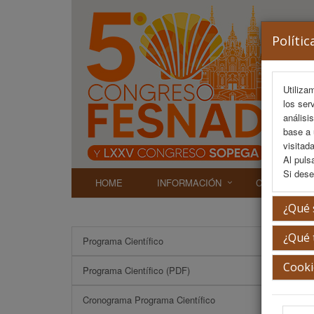
Polític
Utiliza
los ser
análisi
base a 
visitada
Al puls
Si dese
HOME
INFORMACIÓN
COMITÉS
¿Qué 
¿Qué 
Programa Científico
Cooki
Programa Científico (PDF)
Cronograma Programa Científico