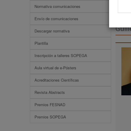
Normativa comunicaciones
Envío de comunicaciones
Guil
Descargar normativa
Plantilla
Inscripción a talleres SOPEGA
Aula virtual de e-Pósters
Acreditaciones Científicas
Revista Abstracts
Premios FESNAD
Premios SOPEGA