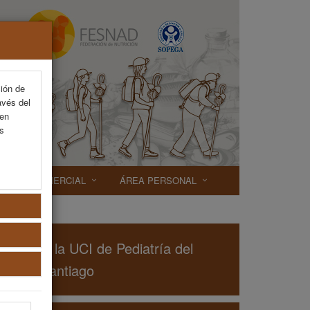
ción de
avés del
 en
as
EXP. COMERCIAL
ÁREA PERSONAL
sticos en la UCI de Pediatría del
rio de Santiago