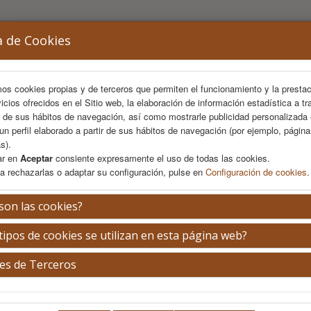
a de Cookies
mos cookies propias y de terceros que permiten el funcionamiento y la presta
vicios ofrecidos en el Sitio web, la elaboración de información estadística a tr
s de sus hábitos de navegación, así como mostrarle publicidad personalizada
un perfil elaborado a partir de sus hábitos de navegación (por ejemplo, págin
s).
ar en
Aceptar
consiente expresamente el uso de todas las cookies.
a rechazarlas o adaptar su configuración, pulse en
Configuración de cookies
.
AREA CIENTÍFICA
INSCRIPCIÓN
ALOJAMIENTO
son las cookies?
tipos de cookies se utilizan en esta página web?
El taller de Ecografía se realizará por temas logí
es de Terceros
Complexo Hospitalario Universita