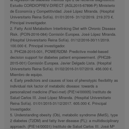
Estudio CORDIOPREV-DIRECT (AGL2015-67896-P) Ministerio
de Economía y Competitividad. José López Miranda. (Hospital
Universitario Reina Sofía). 01/01/2016- 31/12/2019. 219.373 €.
Principal investigador.
2. Fatty Acid Metabolism Interlinking Diet with Chronic Disease
Risk. (PCIN-2016-084) Comisión Europea. José López Miranda.
(Hospital Universitario Reina Sofía). 01/12/2016-30/11/2019.
100.000 €. Principal investigador.
3. PHC28-2015-001, POWER2DM- Predictive model-based
decision support for diabetes patient empowerment. (PHC28-
2015-001) Comisión Europea. Javier Delgado Lista. (Hospital
Universitario Reina Sofía). 01/02/2016-31/07/2019. 456.000 €.
Miembro de equipo.
4. Early predictors and causes of loss of phenotypic flexibility as
individual risk factor of metabolic disease: towards a
personalized medicine (Flexi-met) (PIE14/00005) Instituto de
Salud Carlos III. José López Miranda. (Hospital Universitario
Reina Sofía). 01/01/2015-31/12/2017. 605.000 €. Principal
Investigador.
5. Understanding obesity (Ob), metabolic syndrome (MetS), type
2 diabetes (T2DM) and fatty liver disease (FL): a multidisciplinary
approach. (PIE14/00031) Instituto de Salud Carlos III. José Mª