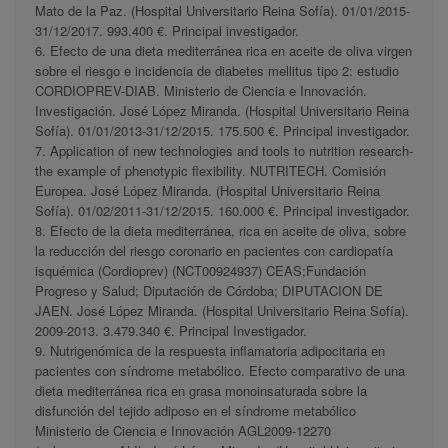
Mato de la Paz. (Hospital Universitario Reina Sofía). 01/01/2015-
31/12/2017. 993.400 €. Principal investigador.
6. Efecto de una dieta mediterránea rica en aceite de oliva virgen
sobre el riesgo e incidencia de diabetes mellitus tipo 2: estudio
CORDIOPREV-DIAB. Ministerio de Ciencia e Innovación.
Investigación. José López Miranda. (Hospital Universitario Reina
Sofía). 01/01/2013-31/12/2015. 175.500 €. Principal investigador.
7. Application of new technologies and tools to nutrition research-
the example of phenotypic flexibility. NUTRITECH. Comisión
Europea. José López Miranda. (Hospital Universitario Reina
Sofía). 01/02/2011-31/12/2015. 160.000 €. Principal investigador.
8. Efecto de la dieta mediterránea, rica en aceite de oliva, sobre
la reducción del riesgo coronario en pacientes con cardiopatía
isquémica (Cordioprev) (NCT00924937) CEAS;Fundación
Progreso y Salud; Diputación de Córdoba; DIPUTACION DE
JAEN. José López Miranda. (Hospital Universitario Reina Sofía).
2009-2013. 3.479.340 €. Principal Investigador.
9. Nutrigenómica de la respuesta inflamatoria adipocitaria en
pacientes con síndrome metabólico. Efecto comparativo de una
dieta mediterránea rica en grasa monoinsaturada sobre la
disfunción del tejido adiposo en el síndrome metabólico
Ministerio de Ciencia e Innovación AGL2009-12270