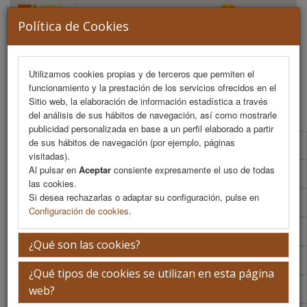
Política de Cookies
Utilizamos cookies propias y de terceros que permiten el
funcionamiento y la prestación de los servicios ofrecidos en el
MENU
Sitio web, la elaboración de información estadística a través
del análisis de sus hábitos de navegación, así como mostrarle
publicidad personalizada en base a un perfil elaborado a partir
de sus hábitos de navegación (por ejemplo, páginas
Programa Científico
visitadas).
Al pulsar en
Aceptar
consiente expresamente el uso de todas
Programa Científico (PDF)
las cookies.
Si desea rechazarlas o adaptar su configuración, pulse en
Cronograma Programa Científico
Configuración de cookies
.
Normativa comunicaciones
¿Qué son las cookies?
Envío de comunicaciones
¿Qué tipos de cookies se utilizan en esta página
Descargar normativa
web?