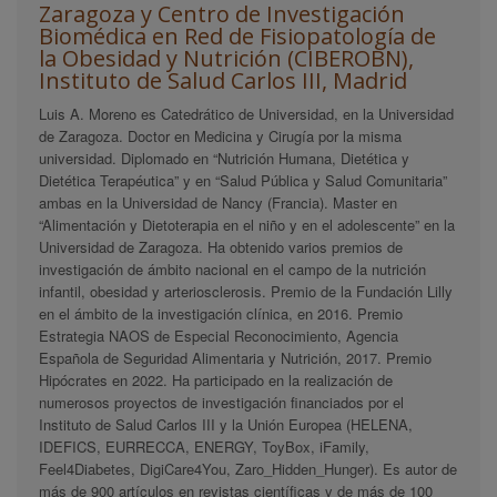
Zaragoza y Centro de Investigación
Biomédica en Red de Fisiopatología de
la Obesidad y Nutrición (CIBEROBN),
Instituto de Salud Carlos III, Madrid
Luis A. Moreno es Catedrático de Universidad, en la Universidad
de Zaragoza. Doctor en Medicina y Cirugía por la misma
universidad. Diplomado en “Nutrición Humana, Dietética y
Dietética Terapéutica” y en “Salud Pública y Salud Comunitaria”
ambas en la Universidad de Nancy (Francia). Master en
“Alimentación y Dietoterapia en el niño y en el adolescente” en la
Universidad de Zaragoza. Ha obtenido varios premios de
investigación de ámbito nacional en el campo de la nutrición
infantil, obesidad y arteriosclerosis. Premio de la Fundación Lilly
en el ámbito de la investigación clínica, en 2016. Premio
Estrategia NAOS de Especial Reconocimiento, Agencia
Española de Seguridad Alimentaria y Nutrición, 2017. Premio
Hipócrates en 2022. Ha participado en la realización de
numerosos proyectos de investigación financiados por el
Instituto de Salud Carlos III y la Unión Europea (HELENA,
IDEFICS, EURRECCA, ENERGY, ToyBox, iFamily,
Feel4Diabetes, DigiCare4You, Zaro_Hidden_Hunger). Es autor de
más de 900 artículos en revistas científicas y de más de 100