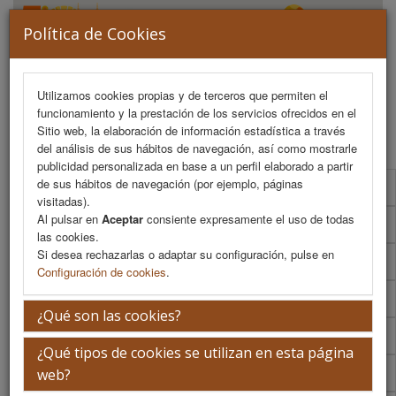
Política de Cookies
Utilizamos cookies propias y de terceros que permiten el
funcionamiento y la prestación de los servicios ofrecidos en el
MENU
Sitio web, la elaboración de información estadística a través
del análisis de sus hábitos de navegación, así como mostrarle
publicidad personalizada en base a un perfil elaborado a partir
de sus hábitos de navegación (por ejemplo, páginas
Programa Científico
visitadas).
Al pulsar en
Aceptar
consiente expresamente el uso de todas
Programa Científico (PDF)
las cookies.
Si desea rechazarlas o adaptar su configuración, pulse en
Cronograma Programa Científico
Configuración de cookies
.
Normativa comunicaciones
¿Qué son las cookies?
Envío de comunicaciones
¿Qué tipos de cookies se utilizan en esta página
Descargar normativa
web?