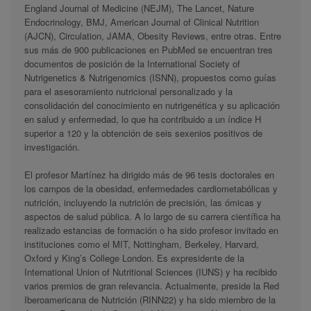
England Journal of Medicine (NEJM), The Lancet, Nature
Endocrinology, BMJ, American Journal of Clinical Nutrition
(AJCN), Circulation, JAMA, Obesity Reviews, entre otras. Entre
sus más de 900 publicaciones en PubMed se encuentran tres
documentos de posición de la International Society of
Nutrigenetics & Nutrigenomics (ISNN), propuestos como guías
para el asesoramiento nutricional personalizado y la
consolidación del conocimiento en nutrigenética y su aplicación
en salud y enfermedad, lo que ha contribuido a un índice H
superior a 120 y la obtención de seis sexenios positivos de
investigación.
El profesor Martínez ha dirigido más de 96 tesis doctorales en
los campos de la obesidad, enfermedades cardiometabólicas y
nutrición, incluyendo la nutrición de precisión, las ómicas y
aspectos de salud pública. A lo largo de su carrera científica ha
realizado estancias de formación o ha sido profesor invitado en
instituciones como el MIT, Nottingham, Berkeley, Harvard,
Oxford y King’s College London. Es expresidente de la
International Union of Nutritional Sciences (IUNS) y ha recibido
varios premios de gran relevancia. Actualmente, preside la Red
Iberoamericana de Nutrición (RINN22) y ha sido miembro de la