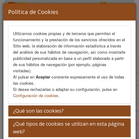
Política de Cookies
Utilizamos cookies propias y de terceros que permiten el
funcionamiento y la prestación de los servicios ofrecidos en el
MENU
Sitio web, la elaboración de información estadística a través
del análisis de sus hábitos de navegación, así como mostrarle
publicidad personalizada en base a un perfil elaborado a partir
de sus hábitos de navegación (por ejemplo, páginas
Programa Científico
visitadas).
Al pulsar en
Aceptar
consiente expresamente el uso de todas
Programa Científico (PDF)
las cookies.
Si desea rechazarlas o adaptar su configuración, pulse en
Cronograma Programa Científico
Configuración de cookies
.
Normativa comunicaciones
¿Qué son las cookies?
Envío de comunicaciones
¿Qué tipos de cookies se utilizan en esta página
Descargar normativa
web?