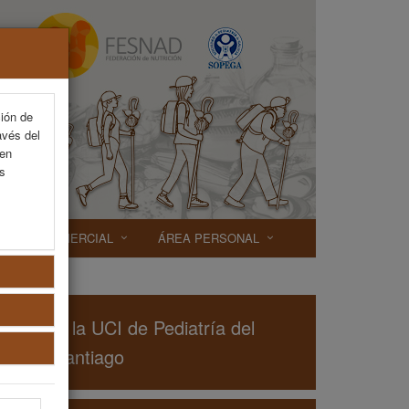
ción de
avés del
 en
as
EXP. COMERCIAL
ÁREA PERSONAL
sticos en la UCI de Pediatría del
rio de Santiago