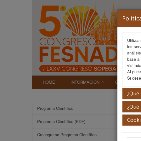
Polític
Utiliza
los ser
análisi
base a 
visitada
Al puls
Si dese
HOME
INFORMACIÓN
COMITÉS
¿Qué 
¿Qué 
Programa Científico
Cooki
Programa Científico (PDF)
Cronograma Programa Científico