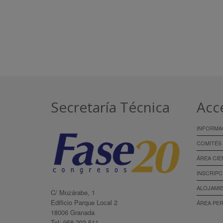
Secretaría Técnica
Acc
INFORMA
COMITÉS
ÁREA CIE
INSCRIPC
ALOJAMI
C/ Mozárabe, 1
Edificio Parque Local 2
ÁREA PE
18006 Granada
Tel: 958 203 511