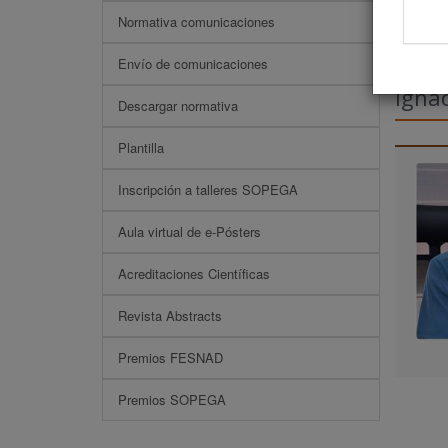
Normativa comunicaciones
Envío de comunicaciones
Ignac
Descargar normativa
Plantilla
Inscripción a talleres SOPEGA
Aula virtual de e-Pósters
Acreditaciones Científicas
Revista Abstracts
Premios FESNAD
Premios SOPEGA