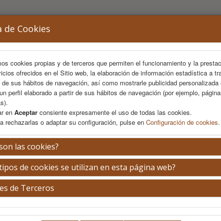
a de Cookies
mos cookies propias y de terceros que permiten el funcionamiento y la presta
vicios ofrecidos en el Sitio web, la elaboración de información estadística a tr
s de sus hábitos de navegación, así como mostrarle publicidad personalizada
un perfil elaborado a partir de sus hábitos de navegación (por ejemplo, págin
s).
ar en
Aceptar
consiente expresamente el uso de todas las cookies.
a rechazarlas o adaptar su configuración, pulse en
Configuración de cookies
.
AREA CIENTÍFICA
INSCRIPCIÓN
ALOJAMIENTO
son las cookies?
tipos de cookies se utilizan en esta página web?
El taller de Ecografía se realizará por temas logí
es de Terceros
Complexo Hospitalario Universita