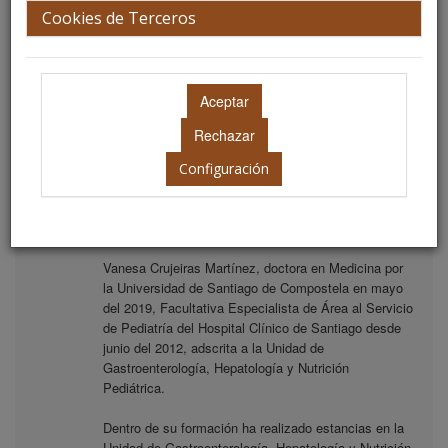
Cookies de Terceros
Vanesa Crujeiras Martínez
Vocal
Facultativo. Especialista de Pediatría. Unidad de
Gastroenterología, Hepatología y Nutrición Pediátrica
. Complejo Hospitalario Universitario Santiago de
Configuración
Compostela. A Coruña.
Biografía
Vanesa Crujeiras Martínez, doctora en Medicina por
la Universidad de Santiago de Compostela en mayo
del 2019, Facultativa Especialista de Área al Servicio
de Pediatría del Hospital Clínico de Santiago desde
junio del 2012, adscrita a la Unidad de
Gastroenterología, Hepatología y Nutrición
Pediátrica.
Dentro de su formación ha realizado estancias en la
Unidad de Gastroenterología, Hepatología y Nutrición