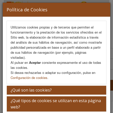
Política de Cookies
Utilizamos cookies propias y de terceros que permiten el
funcionamiento y la prestación de los servicios ofrecidos en el
MENU
Sitio web, la elaboración de información estadística a través
del análisis de sus hábitos de navegación, así como mostrarle
publicidad personalizada en base a un perfil elaborado a partir
de sus hábitos de navegación (por ejemplo, páginas
Comité Organizador
visitadas).
Al pulsar en
Aceptar
consiente expresamente el uso de todas
Comité Científico
las cookies.
Si desea rechazarlas o adaptar su configuración, pulse en
Comité De Honor
Configuración de cookies
.
Comité Científico 75 Aniversario Sopega
¿Qué son las cookies?
Comité Organizador 75 Aniversario Sopega
¿Qué tipos de cookies se utilizan en esta página
Comité Científico 75 Aniversario Sopega
web?