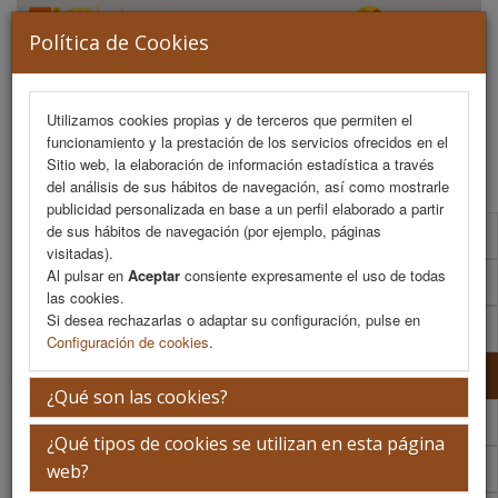
Política de Cookies
Utilizamos cookies propias y de terceros que permiten el
funcionamiento y la prestación de los servicios ofrecidos en el
MENU
Sitio web, la elaboración de información estadística a través
del análisis de sus hábitos de navegación, así como mostrarle
publicidad personalizada en base a un perfil elaborado a partir
de sus hábitos de navegación (por ejemplo, páginas
Presentación
visitadas).
Al pulsar en
Aceptar
consiente expresamente el uso de todas
La ciudad
las cookies.
Si desea rechazarlas o adaptar su configuración, pulse en
La sede
Configuración de cookies
.
iEvents
¿Qué son las cookies?
Secretaría Técnica
¿Qué tipos de cookies se utilizan en esta página
Cómo llegar
web?